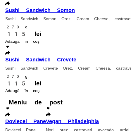
Adaugă în coș
Adaugă în co
Rolle
Philadelphia Classic
Philadel
Nori, orez, cremă de brânză, castraveți, somon și avocado
Nori, orez,
285 g.
270 g.
149 lei
160 lei
Adaugă în coș
Adaugă în 
Roll Philadelphia Somon Grill
P
Nori, orez, cremă de brânză, castraveți, somon prăjit, teriyaki, susan
N
245 g.
2
120 lei
1
Adaugă în coș
A