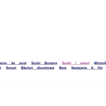
hiladelphia Classic, Crunch roll, Tempura Ton, Tempura Crab
Roll Kenko cu 
930 g.
400 lei
Adaugă în coș
ornia Ton
Kids Philadelphia gr
emă de brânză, ton unaghi, castraveți, massago
Nori, orez, cremă de brânz
180 g.
95 lei