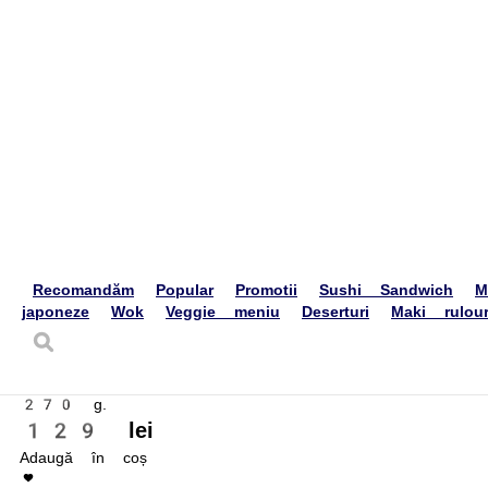
Roll Philadelphia cu Susan, Roll California Classic, Green Roll, Roll P
1500 g.
700 lei
Adaugă în coș
Set Hit
Roll Veggie, Yasai Roll, Fitness dragon.
650 g.
191 lei
Adaugă în coș
Minirolls
Kids California Ebi
Kids Calif
Nori, orez, cremă de brânză, creveți, avocado, massago
Nori, orez, cr
175 g.
180 g.
95 lei
90 lei