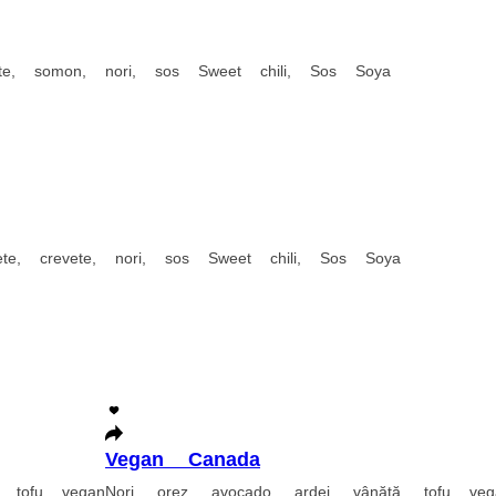
ș
Adaugă în coș
phia Double cheese
Philadelphia Deluxe
 cremă de brânză, somon
Nori, orez, castraveți, avocado, cremă de brân
380 g.
255 lei
coș
Adaugă în coș
hiladelphia Light
Philadelphia Ebi Cr
ori, orez, cremă de brânză, castraveți, somon
Nori, orez, cremă de brânză
70 g.
280 g.
40 lei
189 lei
daugă în coș
Adaugă în coș