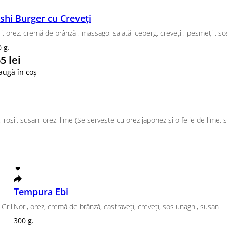
 Roll Green Roll , Tempura Somon, Tempura Ebi
Set Tempura
erg, creveți , pesmeți , sos unaghi
Tempura somon, Te
885 g.
390 lei
Adaugă în coș
rișcă, lapte de cocos, roșii, susan, orez, lime (Se se