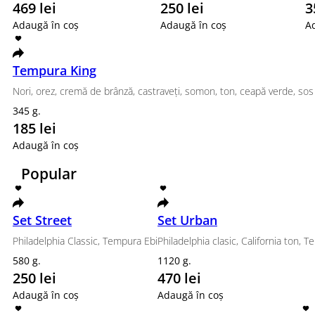
469 lei
250 lei
Adaugă în coș
Adaugă în coș
Tempura King
Nori, orez, cremă de brânză, castraveți, somon, ton
345 g.
185 lei
Adaugă în coș
Popular
Set Street
Set Urban
Philadelphia Classic, Tempura Ebi
Philadelphia clasic, C
580 g.
1120 g.
250 lei
470 lei
Adaugă în coș
Adaugă în coș