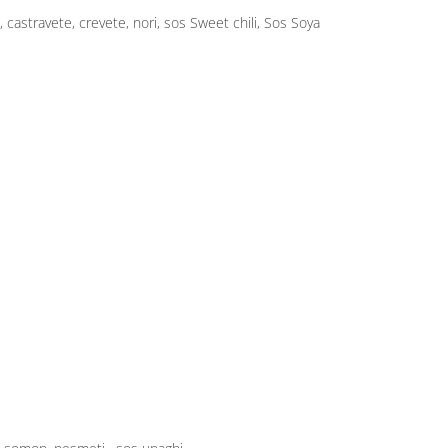
90 lei
augă în coș
s Soya