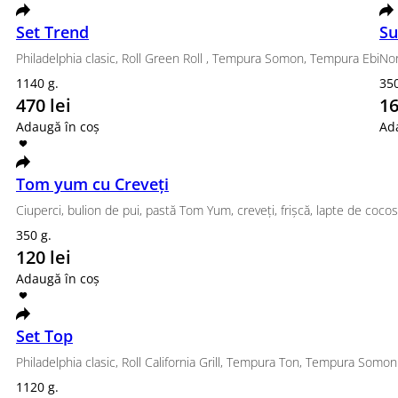
Set Premium
Set Trend
Canada, Philadelphia Classic, Aero
Philadelphia clasic,
880 g.
1140 g.
469 lei
470 lei
Adaugă în coș
Adaugă în coș
Sushi Burger cu Creveți
Nori, orez, cremă de brânză , massago, salată iceb
350 g.
165 lei
Adaugă în coș
Tom yum cu Creveți
Сiuperci, bulion de pui, pastă Tom Yum, creveți, f
fi consumat cald sau fierbinte)
350 g.