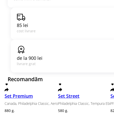
85 lei
cost livrare
de la
900 lei
livrare grat
Recomandăm
Set Premium
Set Street
Canada, Philadelphia Classic, Aero
Philadelphia Classic, 
880 g.
580 g.