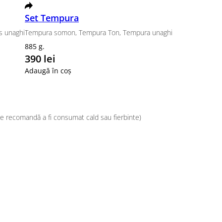
mpura Ton, Tempura unaghi
rvește cu orez japonez și o felie de lime, se recoman