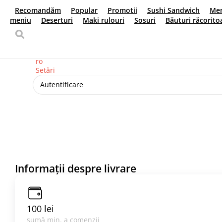
Recomandăm
Popular
Promotii
Sushi Sandwich
M
japoneze
Wok
Veggie meniu
Deserturi
Maki rulour
Livrare de mâncare
Кишинёв
+373 (78) 100171
Limba dvs
ro
Setări
Autentificare
Informații despre livrare
100 lei
sumă min. a comenzii