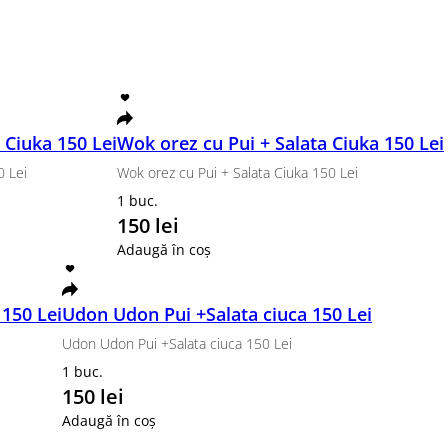
veți, creveți, sos unaghi, susan
180 lei