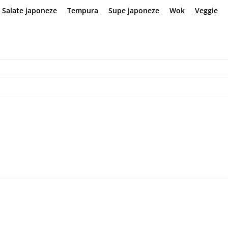
ls
Rolle
Salate japoneze
Tempura
Supe