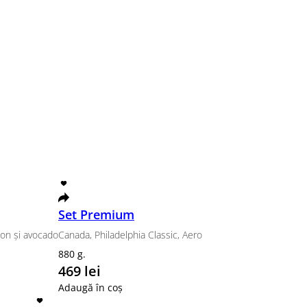
 Classic
emă de brânză, castraveți, somon și avocado
i