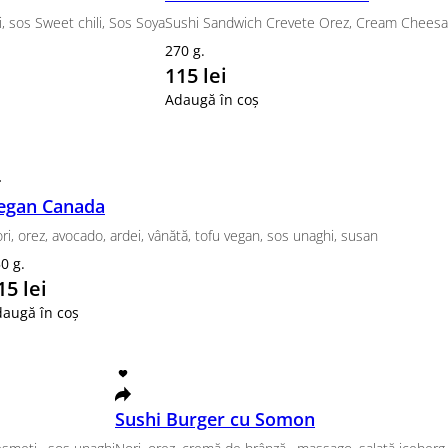
50 lei
3
ugă în coș
Ad
, ton Boston (Tuna Saku ), nori, sos Sweet chili, So
e, somon, nori, sos Unagi, Sos Soya