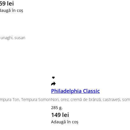
359 lei
Adaugă în coș
, ceapă verde, sos unaghi, susan
Philadelphia
alifornia ton, Tempura Ton, Tempura Somon
Nori, orez, cr
285 g.
149 le
Adaugă în coș