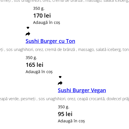
te, somon, nori, sos Sweet chili, Sos Soya
te, crevete, nori, sos Sweet chili, Sos Soya
Vegan Canada