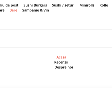
eniu de post
Sushi Burgers
Sushi / seturi
Minirol
i
Sosuri
Băuturi răcoritoare
Bere
Șampanie & Vin
Acasă
Recenzii
Despre noi