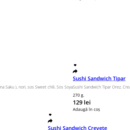
150 Lei
Wok orez cu Pui + Salata Ci
Wok orez cu Pui + Salata Ciuka 150 L
1 buc.
150 lei
Adaugă în coș
50 Lei
Wok Soba cu pui + salata Ciu
Wok Soba cu pui + salata Ciuka 150 Le
1 buc.
150 lei
Adaugă în coș
on Udon Pui +Salata ciuca 150 Lei
Se
n Udon Pui +Salata ciuca 150 Lei
La 
uc.
1 