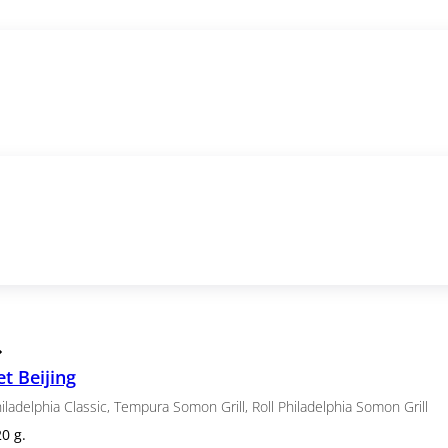
Set Beijing
Tempura Ebi
Philadelphia Classic, Tempura Somon Grill, Rol
820 g.