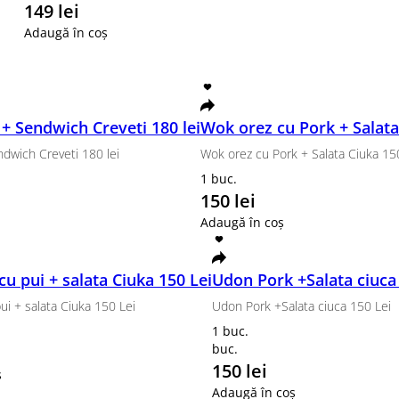
Tempura Ebi
, Tempura Somon Grill
Nori, orez, cremă de brânză, castra
300 g.
149 lei
Adaugă în coș
lei
Tom Yum pui + Sendwich Creveti 
Tom Yum pui + Sendwich Creveti 180 lei
1 buc.
180 lei
Adaugă în coș