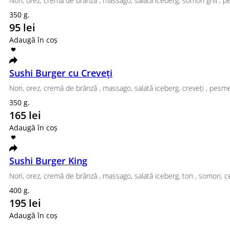
Sushi Sandwich Somon
Sushi Sandwich Somon Orez, Cream Cheese, castrave
270 g.
115 lei
Adaugă în coș
Sushi Sandwich Crevete
Sushi Sandwich Crevete Orez, Cream Cheesa, castrave
270 g.
115 lei
Adaugă în coș
Meniu de post
Dovlecel Pane
Vegan Philadelphia