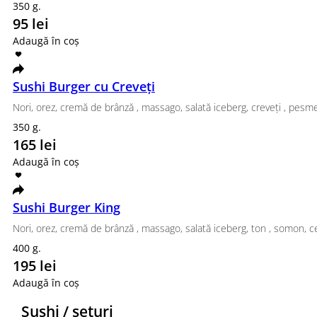
Philadelphia Classic, Tempura Ebi
Tempura somon, Tempu
580 g.
885 g.
250 lei
390 lei
Adaugă în coș
Adaugă în coș
Set Top
Philadelphia clasic, Roll California Grill, Tempura Ton
1120 g.
459 lei
Adaugă în coș
Set Balli
Philadelphia clasic, Roll California Grill, Roll Gree
900 g.
410 lei
Adaugă în coș