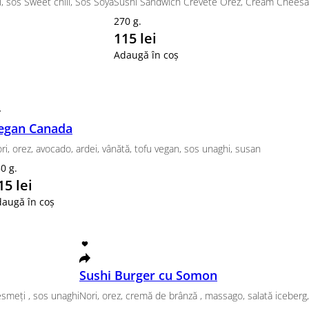
790 lei
Adaugă în coș
end
phia clasic, Roll Green Roll , Tempura Somon, Tempura 
g.
lei
n coș
Set Premium
Set Apolo
uble cheese
Canada, Philadelphia Classic, Aero
Roll Zero Ric
880 g.
800 g.
469 lei
529 le
Adaugă în coș
Adaugă în co
Set Beijing