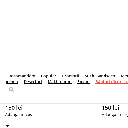
165 lei
Adaugă în coș
Sushi Burger cu Ton
Nori, orez, cremă de brânză , massago, salată ice
350 g.
165 lei
Adaugă în coș
Sushi Burger King
Nori, orez, cremă de brânză , massago, salată ice
400 g.
195 lei
Adaugă în coș
Sushi Burger Vegan