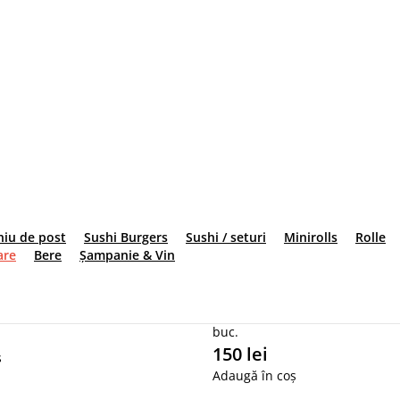
berg, ton , pesmeți , sos unaghi
berg, ton , somon, ceapă verde, pesmeți , sos unaghi