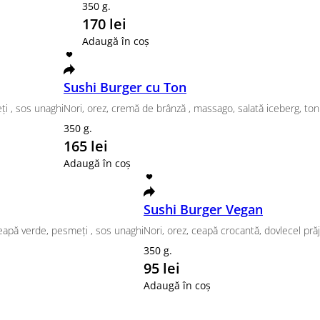
ra Ton, Tempura unaghi
Philadelphia Classic, Tempura So
820 g.
359 lei
Adaugă în coș
, Tempura Somon Grill
n Roll , Maki cu Castraveţi şi Cremă de brânză