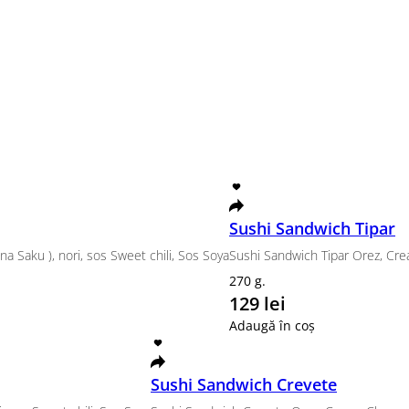
it, salată iceberg, pesmeți panko
New Se
 cu Calamar Setul contine ingridiente picante
Maki Mix, 
730 g.
340 
Adaugă în
Delux Set
cu сașcaval și castraveți
Philadelphia clasic, Canada, Ro
1440 g.