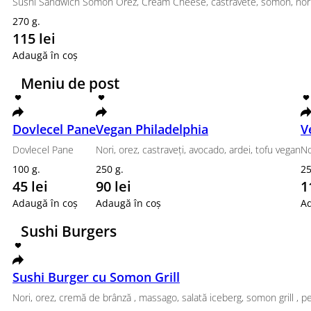
310 lei
420 lei
Adaugă în coș
Set NASA
Set Tr
Roll Aero, Roll Black Jack, Roll Ebi Dream
Philadel
860 g.
1140 
489 lei
470 
Adaugă în coș
Adaugă î
Set Philadelphia
Philadelphia Light, Philadelphia Classic, Philadelphia do
820 g.
459 lei
Adaugă în coș
Set Street
Set Tempura