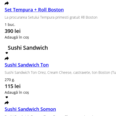
Nori, orez, ceapă crocantă, dovlecel prăjit, ardei prăj
350 g.
95 lei
Adaugă în coș
Sushi / seturi
Sushi Set Colonița
Roll Philadelphia Light, Roll Copt cu ton , roll Copt
800 g.
buc.
350 lei
Adaugă în coș
DaNuNa
Crunch Roll, California classic, Unaghi Tempura, Maki 
925 g.