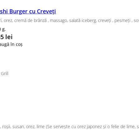
n, ceapă verde, sos unaghi, susan
mpura Somon