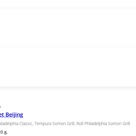
post
Sushi Burgers
Sushi / seturi
Minirolls
Rolle
Salate japoneze
T