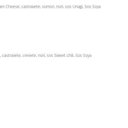
ervește cu orez japonez și o felie de lime, se recoma