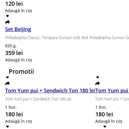
1120 g.
470 lei
Adaugă în coș
Philadelphia Classic
Nori, orez, cremă de brânză, castraveți, somon și 
285 g.
149 lei
Adaugă în coș
Set Premium
Canada, Philadelphia Classic, Aero
880 g.
469 lei
Adaugă în coș