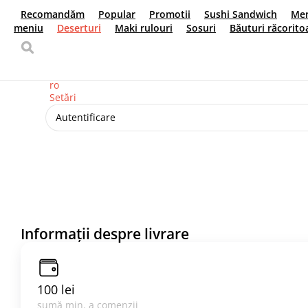
Livrare de mâncare
Кишинёв
+373 (78) 100171
Limba dvs
ro
Setări
Autentificare
Informații despre livrare
100 lei
sumă min. a comenzii