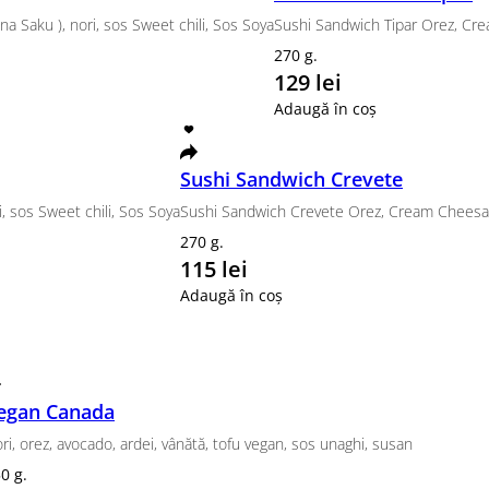
on, Tempura Somon Grill
frișcă, lapte de cocos, roșii, susan, orez, lime (Se s