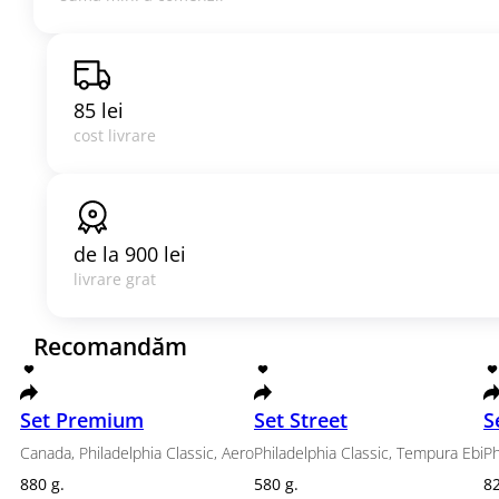
85 lei
cost livrare
de la
900 lei
livrare grat
Recomandăm
Popular
Promotii
Sushi Sandwich
Meniu de 
rulouri
Sosuri
Băuturi răcoritoare
Bere
Șampanie & Vin
Recomandăm
Set Premium