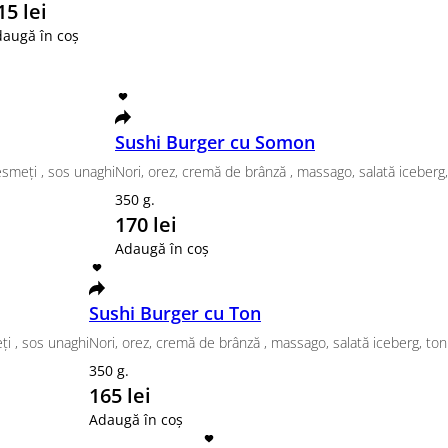
delphia Somon Grill
 lei
180 lei