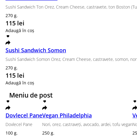
Adaugă în coș
Set Top
Philadelphia clasic, Roll California Grill, Tempura T
1120 g.
459 lei
Adaugă în coș
Tom yum cu Creveți
Сiuperci, bulion de pui, pastă Tom Yum, creveți, 
a fi consumat cald sau fierbinte)
350 g.
120 lei
Adaugă în coș
Set Beijing