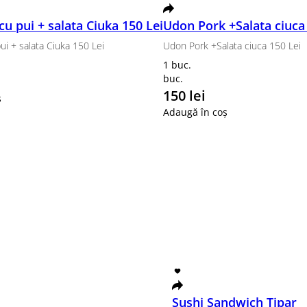
on, Tempura Ebi
berg, creveți , pesmeți , sos unaghi