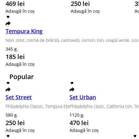
Canada, Philadelphia Classic, Aero
880 g.
469 lei
Adaugă în coș
Set Street
Philadelphia Classic, Tempura Ebi
580 g.
250 lei
Adaugă în coș
Set Beijing
Philadelphia Classic, Tempura Somon Grill, Roll Phila
820 g.
359 lei
Adaugă în coș