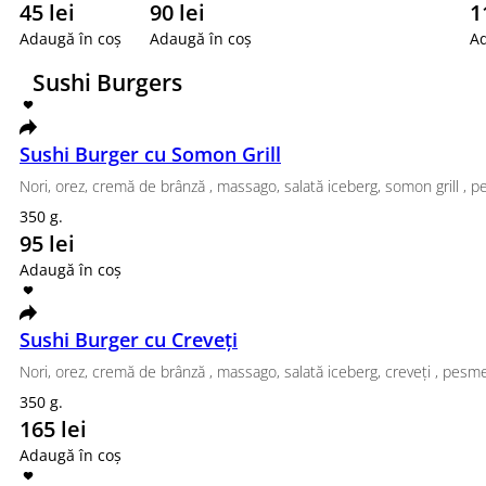
Philadelphia Classic, Tempura Somon Grill, Roll Phila
820 g.
359 lei
Adaugă în coș
Promotii
Tom Yum pui + Sendwich Ton 180
Tom Yum pui + Sendwich Ton 180 lei
1 buc.
180 lei
Adaugă în coș
Tom Yum pui + Sendwich Creveti 
Tom Yum pui + Sendwich Creveti 180 lei
1 buc.
180 lei