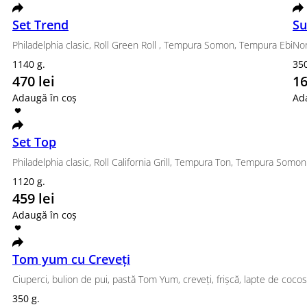
Tempura King
Nori, orez, cremă de brânză, castraveți, somon, to
345 g.
185 lei
Adaugă în coș
Popular
Set Street
Philadelphia Classic, Tempura Ebi
580 g.
250 lei
Adaugă în coș
Set Urban
Philadelphia clasic, California ton, Tempura Ton, Te