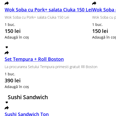
Set Trend
Philadelphia clasic, Roll Green Roll , Tempura Som
1140 g.
470 lei
Adaugă în coș
Sushi Burger cu Creveți
Nori, orez, cremă de brânză , massago, salată ice
350 g.
165 lei
Adaugă în coș
Set Tempura
Tempura somon, Tempura Ton, Tempura unaghi
885 g.
390 lei