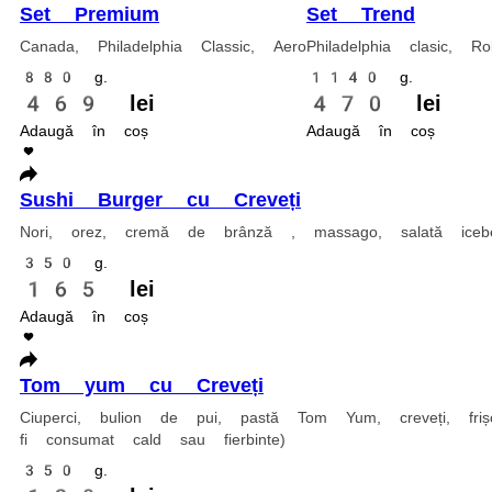
Set Urban
Philadelphia clasic, California ton, Tempura Ton, Tempura Somon
1120 g.
470 lei
Adaugă în coș
Philadelphia Classic
Nori, orez, cremă de brânză, castraveți, somon și avocado
285 g.
149 lei
Adaugă în coș
Set Premium
Canada, Philadelphia Classic, Aero
880 g.
469 lei
Adaugă în coș