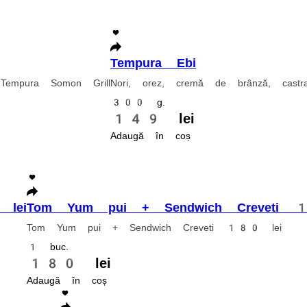
i , sos unaghi