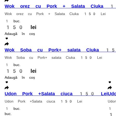
390 lei
Adaugă în coș
Tom yum cu Creveți
Сiuperci, bulion de pui, pastă Tom Yum, creveți, frișcă, lapte de cocos,
350 g.
120 lei
Adaugă în coș
Set Top
Philadelphia clasic, Roll California Grill, Tempura Ton, Tempura Som
1120 g.
459 lei
Adaugă în coș
Tempura Ebi
Nori, orez, cremă de brânză, castraveți, creveți, sos unaghi, susan