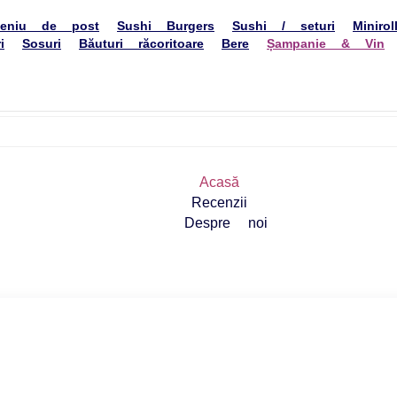
rgers
Sushi / seturi
Minirolls
Rolle
Salate japoneze
Tempura
Supe japonez