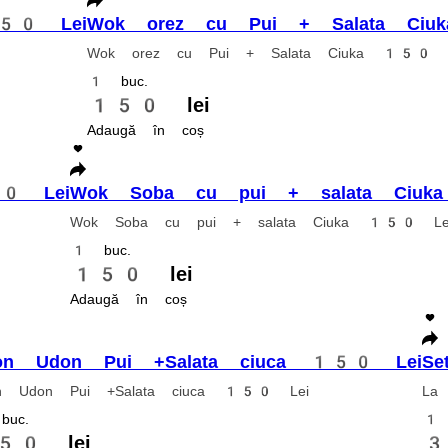
 roșii, susan, orez, lime (Se servește cu orez japonez și o felie de lime
on Grill