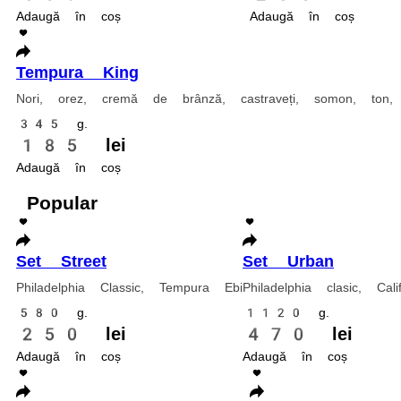
820 g.
359 lei
Adaugă în coș
Tempura King
Nori, orez, cremă de brânză, castraveți, somon, ton, ceapă verde, sos 
345 g.
185 lei
Adaugă în coș
Popular
Set Street
Philadelphia Classic, Tempura Ebi
580 g.
250 lei
Adaugă în coș