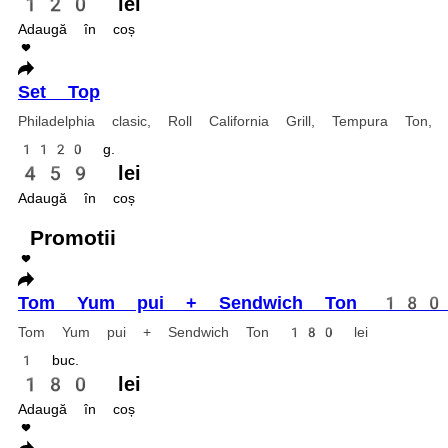
Set Trend
Philadelphia clasic, Roll Green Roll , Tempura Somon, Tempura Ebi
1140 g.
470 lei
Adaugă în coș
Sushi Burger cu Creveți
Nori, orez, cremă de brânză , massago, salată iceberg, creveți , pesmeț
350 g.
165 lei
Adaugă în coș
Set Tempura
Tempura somon, Tempura Ton, Tempura unaghi
885 g.