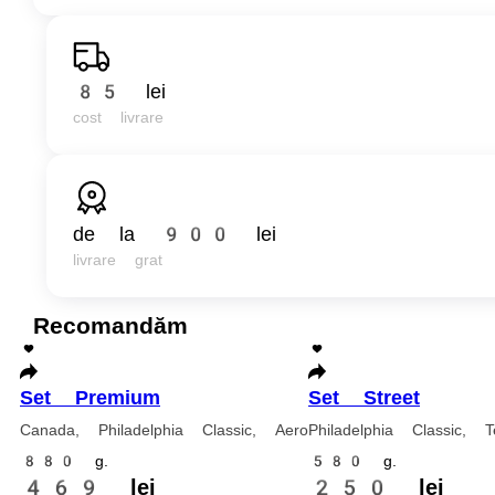
Recomandăm
Set Premium
Canada, Philadelphia Classic, Aero
880 g.
469 lei
Adaugă în coș
Set Street
Philadelphia Classic, Tempura Ebi
580 g.
250 lei
Adaugă în coș
Set Beijing
Philadelphia Classic, Tempura Somon Grill, Roll Philadelphia Somon 