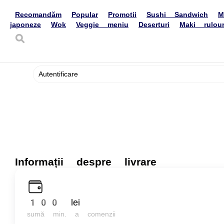
Livrare de mâncare
Кишинёв
+373 (78) 100171
Limba dvs
ro
Setări
Autentificare
Acasă
Recenzii
Despre noi
Informații despre livrare
100 lei
sumă min. a comenzii
85 lei
cost livrare
de la
900 lei
livrare grat
Recomandăm
Popular
Promotii
Sushi Sandwich
Meniu de post
Sushi Bu
răcoritoare
Bere
Șampanie & Vin