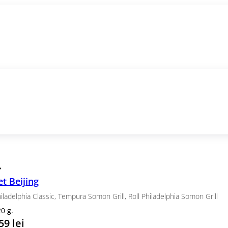
rgers
Sushi / seturi
Minirolls
Rolle
Salate japoneze
Tempura
Supe japonez