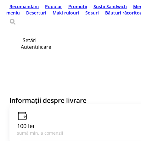
Livrare de mâncare
Кишинёв
+373 (78) 100171
Limba dvs
ro
Setări
Autentificare
Acasă
Recenzii
Despre noi
Informații despre livrare
100 lei
sumă min. a comenzii