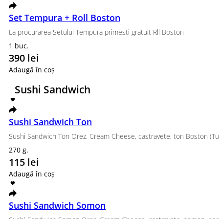
820 g.
359 lei
Adaugă în coș
Tempura King
Nori, orez, cremă de brânză, castraveți, somon, ton, ceapă verde, sos 
345 g.