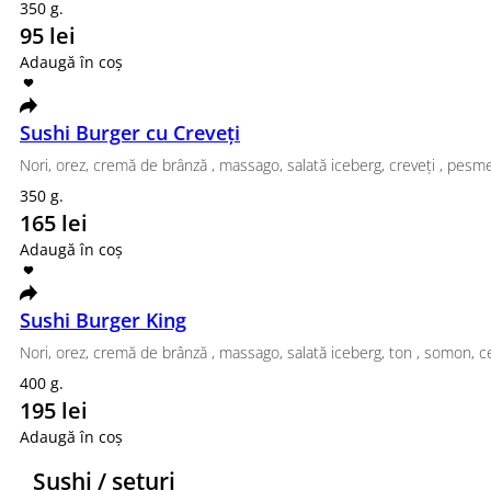
250 lei
Adaugă în coș
Set Urban
Philadelphia clasic, California ton, Tempura Ton, Tempura Somon
1120 g.
470 lei