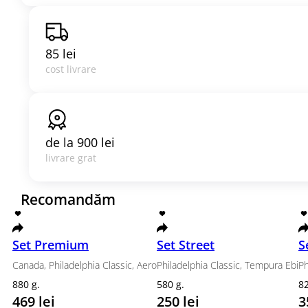
85 lei
cost livrare
de la
900 lei
livrare grat
Recomandăm
Popular
Promotii
Sushi Sandwich
Meniu de post
Sushi Bu
răcoritoare
Bere
Șampanie & Vin