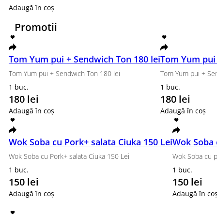
580 g.
250 lei
Adaugă în coș
Set Beijing
Philadelphia Classic, Tempura Somon Grill, Roll Philadelphia Somon 