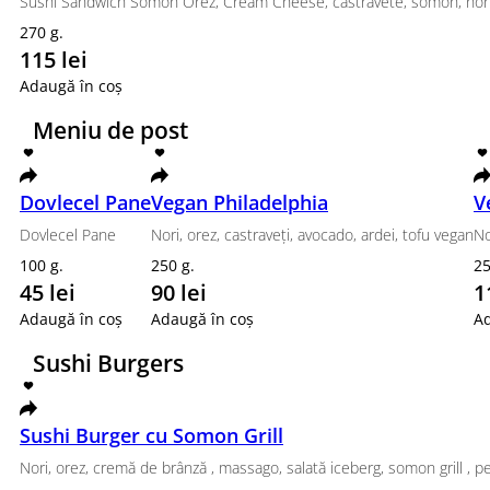
185 lei
Adaugă în coș
Popular
Set Street
Philadelphia Classic, Tempura Ebi
580 g.